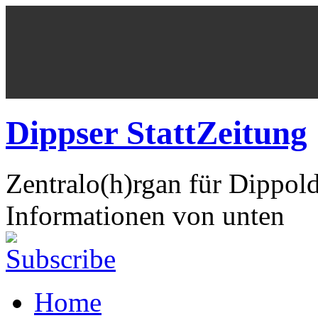
Dippser StattZeitung
Zentralo(h)rgan für Dippol
Informationen von unten
Home