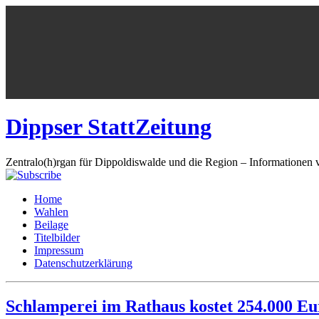
Dippser StattZeitung
Zentralo(h)rgan für Dippoldiswalde und die Region – Informationen 
Home
Wahlen
Beilage
Titelbilder
Impressum
Datenschutzerklärung
Schlamperei im Rathaus kostet 254.000 Eu