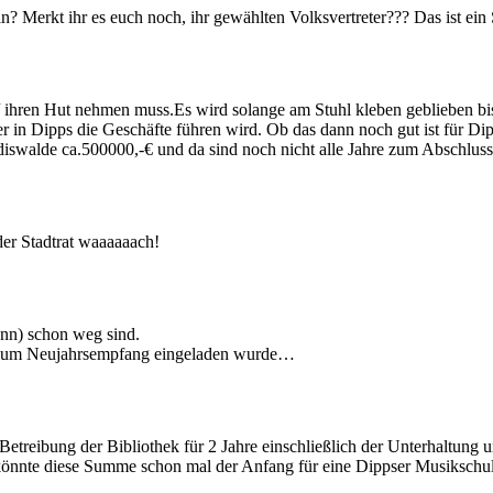
? Merkt ihr es euch noch, ihr gewählten Volksvertreter??? Das ist ein 
n/ ihren Hut nehmen muss.Es wird solange am Stuhl kleben geblieben bis
er in Dipps die Geschäfte führen wird. Ob das dann noch gut ist für Dip
oldiswalde ca.500000,-€ und da sind noch nicht alle Jahre zum Abschlu
er Stadtrat waaaaaach!
nn) schon weg sind.
ch zum Neujahrsempfang eingeladen wurde…
Betreibung der Bibliothek für 2 Jahre einschließlich der Unterhaltun
 könnte diese Summe schon mal der Anfang für eine Dippser Musikschul