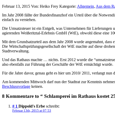
Februar 13, 2015
Von: Heiko Frey
Kategorie:
Allgemein
,
Aus dem Ra
Im Jahr 2008 fällte der Bundesfinanzhof ein Urteil über die Notwendi
einfach zu verstehen.
Die Umsatzsteuer ist ein Entgelt, was Unternehmen für Lieferungen u
agierenden Weißeritztal-Erlebnis GmbH (WtE), obwohl diese eine 100
Mit dem Grundsatzurteil aus dem Jahr 2008 wurde angemahnt, dass eb
Die Wirtschaftsprüfungsgesellschaft der WtE machte auf diese droh
Stadtverwaltung.
Und das Rathaus machte … nichts. Erst 2012 wurde die “umsatzsteue
also ebenfalls zur Führung der Geschäfte der WtE ermächtigt wurde.
Für die Jahre davor, genau geht es hier um 2010/ 2011, verlangt nun
Am kommenden Mittwoch darf nun der Stadtrat zur Kenntnis nehmen, 
Beschlussvorlage
keinen.
8 Kommentare to “ Schlamperei im Rathaus kostet 2
# 1
Dippold's Erbe
schreibt:
Februar 13th, 2015 at 07:53