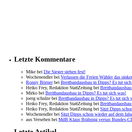
Letzte Kommentare
Mike bei
Die Sieger stehen fest!
Wochenendler bei
Verlassen die Freien Wähler das sinke
Ronny Börner
bei
Breitbandausbau in Dipps? Es tut sich
Heiko Frey, Redaktion StattZeitung bei
Breitbandausbau 
Mirko bei
Breitbandausbau in Dipps? Es tut sich was!
joerg schulze bei
Breitbandausbau in Dipps? Es tut sich 
Heiko Frey, Redaktion StattZeitung bei
Breitbandausbau 
Heiko Frey, Redaktion StattZeitung bei
Sitzt Dipps scho
Wochenendler bei
Sitzt Dipps schon wieder auf dem fal
aus Versehen bei
MdB Klaus Brähmig versus Bundes-
Letzte Artikel