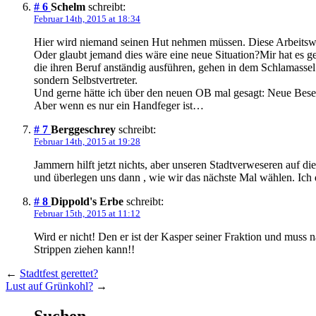
# 6
Schelm
schreibt:
Februar 14th, 2015 at 18:34
Hier wird niemand seinen Hut nehmen müssen. Diese Arbeitswei
Oder glaubt jemand dies wäre eine neue Situation?Mir hat es ge
die ihren Beruf anständig ausführen, gehen in dem Schlamassel 
sondern Selbstvertreter.
Und gerne hätte ich über den neuen OB mal gesagt: Neue Bese
Aber wenn es nur ein Handfeger ist…
# 7
Berggeschrey
schreibt:
Februar 14th, 2015 at 19:28
Jammern hilft jetzt nichts, aber unseren Stadtverweseren auf 
und überlegen uns dann , wie wir das nächste Mal wählen. Ich 
# 8
Dippold's Erbe
schreibt:
Februar 15th, 2015 at 11:12
Wird er nicht! Den er ist der Kasper seiner Fraktion und muss 
Strippen ziehen kann!!
←
Stadtfest gerettet?
Lust auf Grünkohl?
→