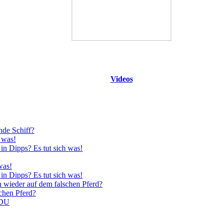
Videos
nde Schiff?
 was!
in Dipps? Es tut sich was!
was!
in Dipps? Es tut sich was!
n wieder auf dem falschen Pferd?
schen Pferd?
CDU