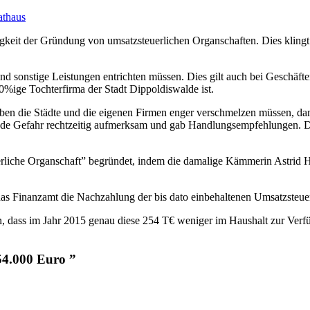
thaus
gkeit der Gründung von umsatzsteuerlichen Organschaften. Dies klingt zw
nd sonstige Leistungen entrichten müssen. Dies gilt auch bei Geschäft
%ige Tochterfirma der Stadt Dippoldiswalde ist.
en die Städte und die eigenen Firmen enger verschmelzen müssen, dami
ende Gefahr rechtzeitig aufmerksam und gab Handlungsempfehlungen. D
rliche Organschaft” begründet, indem die damalige Kämmerin Astrid Ha
 das Finanzamt die Nachzahlung der bis dato einbehaltenen Umsatzsteu
dass im Jahr 2015 genau diese 254 T€ weniger im Haushalt zur Verfü
54.000 Euro ”