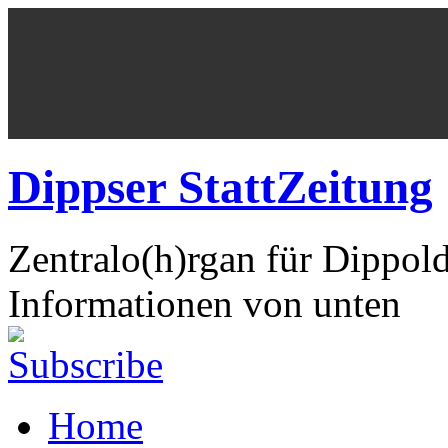
Dippser StattZeitung
Zentralo(h)rgan für Dippol
Informationen von unten
Home