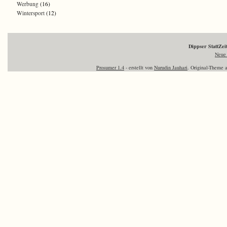
Werbung
(16)
Wintersport
(12)
Dippser StattZe
Neue 
Prosumer 1.4
- erstellt von
Nurudin Jauhari
. Original-Theme 