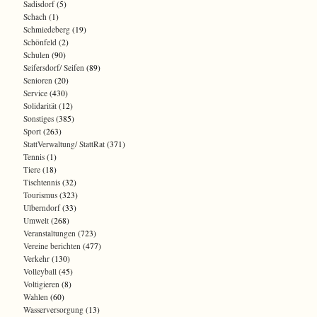
Sadisdorf
(5)
Schach
(1)
Schmiedeberg
(19)
Schönfeld
(2)
Schulen
(90)
Seifersdorf/ Seifen
(89)
Senioren
(20)
Service
(430)
Solidarität
(12)
Sonstiges
(385)
Sport
(263)
StattVerwaltung/ StattRat
(371)
Tennis
(1)
Tiere
(18)
Tischtennis
(32)
Tourismus
(323)
Ulberndorf
(33)
Umwelt
(268)
Veranstaltungen
(723)
Vereine berichten
(477)
Verkehr
(130)
Volleyball
(45)
Voltigieren
(8)
Wahlen
(60)
Wasserversorgung
(13)