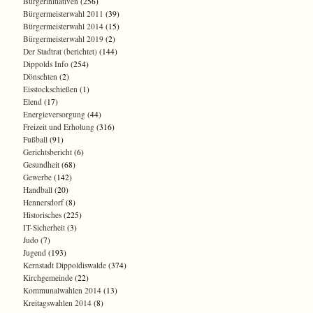
Bürgerinitiativen
(256)
Bürgermeisterwahl 2011
(39)
Bürgermeisterwahl 2014
(15)
Bürgermeisterwahl 2019
(2)
Der Stadtrat (berichtet)
(144)
Dippolds Info
(254)
Dönschten
(2)
Eisstockschießen
(1)
Elend
(17)
Energieversorgung
(44)
Freizeit und Erholung
(316)
Fußball
(91)
Gerichtsbericht
(6)
Gesundheit
(68)
Gewerbe
(142)
Handball
(20)
Hennersdorf
(8)
Historisches
(225)
IT-Sicherheit
(3)
Judo
(7)
Jugend
(193)
Kernstadt Dippoldiswalde
(374)
Kirchgemeinde
(22)
Kommunalwahlen 2014
(13)
Kreitagswahlen 2014
(8)