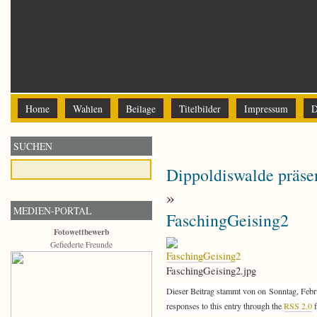
Home
Wahlen
Beilage
Titelbilder
Impressum
D
SUCHEN
Dippoldiswalde präse
»
MEDIEN-PORTAL
FaschingGeising2
Fotowettbewerb
Gefiederte Freunde
FaschingGeising2.jpg
Dieser Beitrag stammt von on Sonntag, Febru
responses to this entry through the
RSS 2.0
f