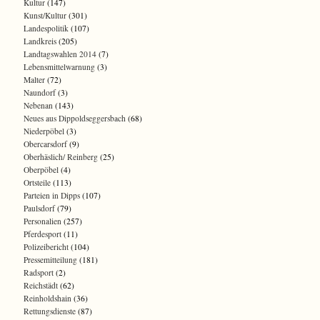
Kultur
(147)
Kunst/Kultur
(301)
Landespolitik
(107)
Landkreis
(205)
Landtagswahlen 2014
(7)
Lebensmittelwarnung
(3)
Malter
(72)
Naundorf
(3)
Nebenan
(143)
Neues aus Dippoldseggersbach
(68)
Niederpöbel
(3)
Obercarsdorf
(9)
Oberhäslich/ Reinberg
(25)
Oberpöbel
(4)
Ortsteile
(113)
Parteien in Dipps
(107)
Paulsdorf
(79)
Personalien
(257)
Pferdesport
(11)
Polizeibericht
(104)
Pressemitteilung
(181)
Radsport
(2)
Reichstädt
(62)
Reinholdshain
(36)
Rettungsdienste
(87)