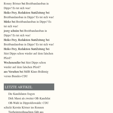
Ronny Börner
bei
Breitbandausbau in
Dipps? Es tut sich was!
Heiko Frey, Redaktion StattZeitung bei
Breitbandausbau in Dipps? Es tut sich was!
Mirko bei
Breitbandausbau in Dipps? Es
tut sich was!
joerg schulze bei
Breitbandausbau in
Dipps? Es tut sich was!
Heiko Frey, Redaktion StattZeitung bei
Breitbandausbau in Dipps? Es tut sich was!
Heiko Frey, Redaktion StattZeitung bei
Sitzt Dipps schon wieder auf dem falschen
Pferd?
Wochenendler bei
Sitzt Dipps schon
wieder auf dem falschen Pferd?
aus Versehen bei
MdB Klaus Brähmig
versus Bundes-CDU
LETZTE ARTIKEL
Die Kandidaten fragen
Dirk Massi als zweiter OB-Kandidat
OB-Wahl in Dippoldiswalde: CDU
schickt Kerstin Körner ins Rennen
Tierheimweihnachten fällt aus