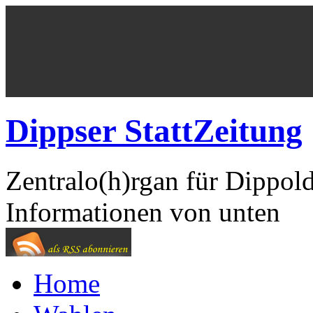
Dippser StattZeitung
Zentralo(h)rgan für Dippol
Informationen von unten
Home