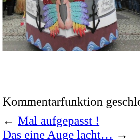
Kommentarfunktion geschlo
←
Mal aufgepasst !
Das eine Auge lacht…
→