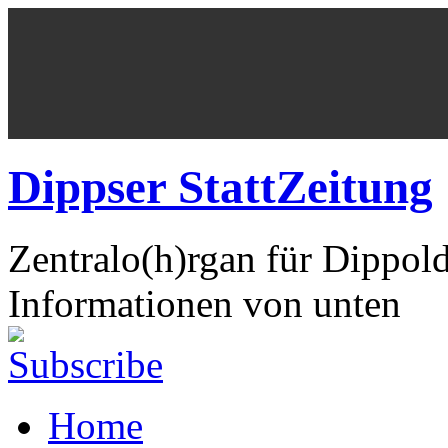
Dippser StattZeitung
Zentralo(h)rgan für Dippol
Informationen von unten
Home