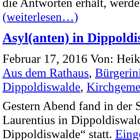
die Antworten erhält, werde
(weiterlesen…)
Asyl(anten) in Dippold
Februar 17, 2016
Von: Hei
Aus dem Rathaus
,
Bürgerini
Dippoldiswalde
,
Kirchgeme
Gestern Abend fand in der 
Laurentius in Dippoldiswal
Dippoldiswalde“ statt.
Eing