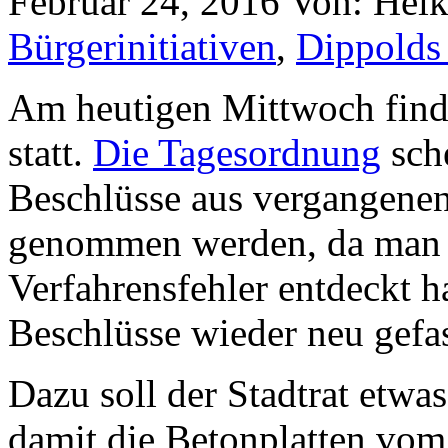
Februar 24, 2016
Von: Hei
Bürgerinitiativen
,
Dippolds
Am heutigen Mittwoch finde
statt.
Die Tagesordnung
sche
Beschlüsse aus vergangene
genommen werden, da man r
Verfahrensfehler entdeckt ha
Beschlüsse wieder neu gefa
Dazu soll der Stadtrat etw
damit die Betonplatten vo