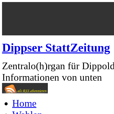
Dippser StattZeitung
Zentralo(h)rgan für Dippol
Informationen von unten
Home