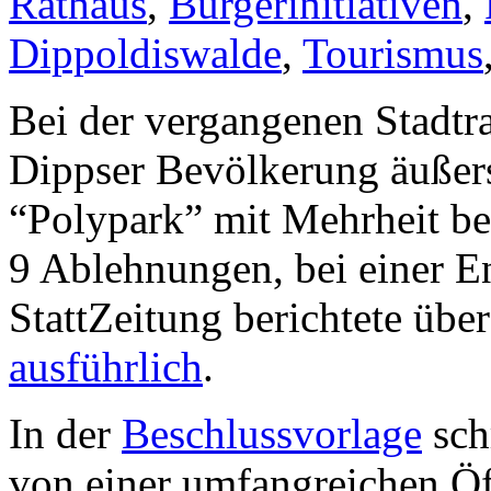
Rathaus
,
Bürgerinitiativen
,
Dippoldiswalde
,
Tourismus
Bei der vergangenen Stadtra
Dippser Bevölkerung äußers
“Polypark” mit Mehrheit b
9 Ablehnungen, bei einer E
StattZeitung berichtete üb
ausführlich
.
In der
Beschlussvorlage
sch
von einer umfangreichen Öff