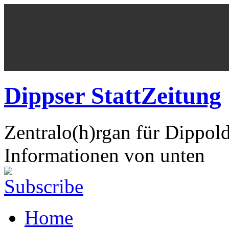
Dippser StattZeitung
Zentralo(h)rgan für Dippol
Informationen von unten
Home