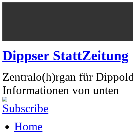
Dippser StattZeitung
Zentralo(h)rgan für Dippol
Informationen von unten
Home