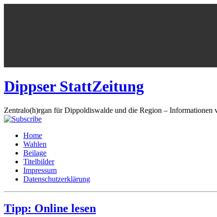
Dippser StattZeitung
Zentralo(h)rgan für Dippoldiswalde und die Region – Informationen 
Home
Wahlen
Beilage
Titelbilder
Impressum
Datenschutzerklärung
Tipp: Online lesen