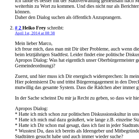
Ich fände es besser mit der Stadtverwaltung gemeinsam nach 
weiterhin zu Wort zu kommen. Und dies nicht nur als Berichterst
können.
Daher den Dialog suchen als öffentlich Anzuprangern.
# 2
Heiko Frey
schreibt:
April 1st, 2014 at 08:38
Mein lieber Marco,
ich freue mich, dass man mit Dir über Probleme, auch wenn di
beim letztjährigen Stadtfest. Leider findet eine politische Diskus
Apropos Dialog: Was hat eigentlich unser Oberbürgermeister ge
Gemeindeordnung)?
Zuerst, und hier muss ich Dir energisch widersprechen: In mein
Hier polemisierst Du und trittst Bürgerengagement in den Dreck
mutwillig das gesamte System. Dass die Rädchen aber immer gut 
In der Sache scheinst Du mir ja Recht zu geben, so dass wir hi
Apropos Dialog:
* Hatte ich mich schon zur politischen Diskussionskultur in uns
* Hatte ich mich mal dazu geäußert, wie lange z.B. einzelne Sta
* Hatte ich Dir schon mal gesagt, dass ich fast in jeder Stadt
* Wusstest Du, dass ich bereits als Ideengeber und Mitbegrün
Stadträten gesucht habe und auch immer wieder suche?