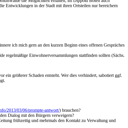
oldiswalde die Möglichkeit erhalten, im Dippold Boten auch
die Entwicklungen in der Stadt mit ihren Ortsteilen nur bereichern
rinnere ich mich gern an den kurzen Beginn eines offenen Gespräches
walde regelmäßige Einwohnerversammlungen stattfinden sollten (Sächs.
 ein größerer Schaden entsteht. Wer dies verhindert, sabotiert ggf.
gt.
.info/2013/03/06/prompte-antwort/
) brauchen?
te den Dialog mit den Bürgern verweigern?
tZeitung frühzeitig und mehrmals den Kontakt zu Verwaltung und