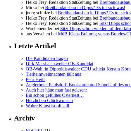
Heiko Frey, Redaktion StattZeitung bei
Breitbandausbau 
Mirko bei
Breitbandausbau in Dipps? Es tut sich was!
joerg schulze bei
Breitbandausbau in Dipps? Es tut sich 
Heiko Frey, Redaktion StattZeitung bei
Breitbandausbau 
Heiko Frey, Redaktion StattZeitung bei
Sitzt Dipps scho
Wochenendler bei
Sitzt Dipps schon wieder auf dem fal
aus Versehen bei
MdB Klaus Brähmig versus Bundes-
Letzte Artikel
Die Kandidaten fragen
Dirk Massi als zweiter OB-Kandidat
OB-Wahl in Dippoldiswalde: CDU schickt Kerstin Körn
Tierheimweihnachten fällt aus
Petri Heil!
Anglerhotel Paulsdorf: Bootstaufe und Stapellauf des ne
Auch hier hätte man fast gelesen:
Ein schön gefülltes Osternest…
Herzlichen Glückwunsch
Wahre Kunst ist oft still.
Archiv
Mai 2019
(1)