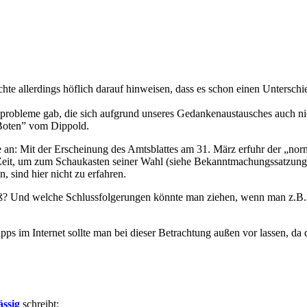
chte allerdings höflich darauf hinweisen, dass es schon einen Unters
minprobleme gab, die sich aufgrund unseres Gedankenaustausches auch 
“Boten” vom Dippold.
age an: Mit der Erscheinung des Amtsblattes am 31. März erfuhr der „nor
n Zeit, um zum Schaukasten seiner Wahl (siehe Bekanntmachungssatzung
 sind hier nicht zu erfahren.
äß? Und welche Schlussfolgerungen könnte man ziehen, wenn man z.B. d
ps im Internet sollte man bei dieser Betrachtung außen vor lassen, da d
ässig
schreibt: