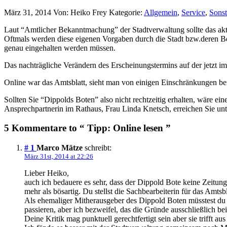
März 31, 2014
Von: Heiko Frey
Kategorie:
Allgemein
,
Service
,
Sonst
Laut “Amtlicher Bekanntmachung” der Stadtverwaltung sollte das aktu
Oftmals werden diese eigenen Vorgaben durch die Stadt bzw.deren Be
genau eingehalten werden müssen.
Das nachträgliche Verändern des Erscheinungstermins auf der jetzt i
Online war das Amtsblatt, sieht man von einigen Einschränkungen be
Sollten Sie “Dippolds Boten” also nicht rechtzeitig erhalten, wäre 
Ansprechpartnerin im Rathaus, Frau Linda Knetsch, erreichen Sie u
5 Kommentare to “ Tipp: Online lesen ”
# 1
Marco Mätze
schreibt:
März 31st, 2014 at 22:26
Lieber Heiko,
auch ich bedauere es sehr, dass der Dippold Bote keine Zeitun
mehr als bösartig. Du stellst die Sachbearbeiterin für das Amts
Als ehemaliger Mitherausgeber des Dippold Boten müsstest du 
passieren, aber ich bezweifel, das die Gründe ausschließlich bei
Deine Kritik mag punktuell gerechtfertigt sein aber sie trifft au