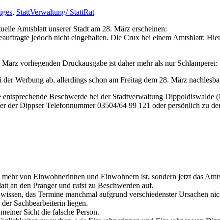
iges
,
StattVerwaltung/ StattRat
elle Amtsblatt unserer Stadt am 28. März erscheinen:
auftragte jedoch nicht eingehalten. Die Crux bei einem Amtsblatt: Hi
m März vorliegenden Druckausgabe ist daher mehr als nur Schlamperei:
i der Werbung ab, allerdings schon am Freitag dem 28. März nachlesba
eine entsprechende Beschwerde bei der Stadtverwaltung Dippoldiswalde 
nter der Dippser Telefonnummer 03504/64 99 121 oder persönlich zu 
g mehr von Einwohnerinnen und Einwohnern ist, sondern jetzt das Amtsbl
blatt an den Pranger und rufst zu Beschwerden auf.
wissen, das Termine manchmal aufgrund verschiedenster Ursachen nicht
 der Sachbearbeiterin liegen.
s meiner Sicht die falsche Person.