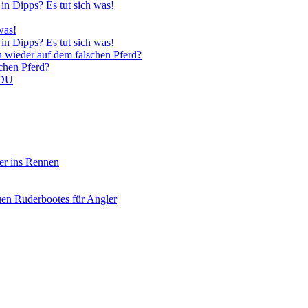
in Dipps? Es tut sich was!
was!
in Dipps? Es tut sich was!
n wieder auf dem falschen Pferd?
schen Pferd?
CDU
er ins Rennen
uen Ruderbootes für Angler