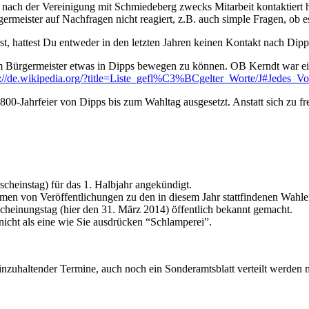
te nach der Vereinigung mit Schmiedeberg zwecks Mitarbeit kontaktiert 
rgermeister auf Nachfragen nicht reagiert, z.B. auch simple Fragen, ob e
, hattest Du entweder in den letzten Jahren keinen Kontakt nach Dipps o
m Bürgermeister etwas in Dipps bewegen zu können. OB Kerndt war ein
p://de.wikipedia.org/?title=Liste_gefl%C3%BCgelter_Worte/J#Jedes_V
0-Jahrfeier von Dipps bis zum Wahltag ausgesetzt. Anstatt sich zu freu
scheinstag) für das 1. Halbjahr angekündigt.
n von Veröffentlichungen zu den in diesem Jahr stattfindenen Wahlen
scheinungstag (hier den 31. März 2014) öffentlich bekannt gemacht.
nicht als eine wie Sie ausdrücken “Schlamperei”.
r einzuhaltender Termine, auch noch ein Sonderamtsblatt verteilt werd