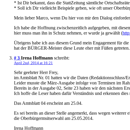
* Ist Dir bekannt, dass die StattZeitung sämtliche Ortschaftsrä
* Soll ich Dir vielleicht Beispiele geben, wie oft unser Oberbü
Mein lieber Marco, wenn Du hier von mir den Dialog einforderst
Ich habe die Hoffnung zwischenzeitlich aufgegeben, mit diese
hier muss man ihn in Schutz nehmen, er wurde ja gewählt (
htt
Übrigens habe ich aus diesem Grund mein Engagement für die 80
hat der BÜRGER-Meister diese Leute eher mit Füßen getreten.
# 3
Irena Hoffmann
schreibt:
April 2nd, 2014 at 16:21
Sehr geehrter Herr Frey,
im Amtsblatt Nr. 01 hatten wir die Daten (Redaktionsschluss/Er
Leider musste die März-Ausgabe infolge von Terminen im Rahme
Bereits in der Ausgabe 02, Seite 23 haben wir den nächsten Er
Ich hoffe die Leser haben dafür Verständnis und erkennen dies 
Das Amtsblatt 04 erscheint am 25.04.
Es sei bereits an dieser Stelle angemerkt, dass wegen weitere
die Oberbürgermsitserwahl am 25.05.2014.
Irena Hoffmann