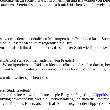
Möglichkeiten zu suchen, wie Einwohnerinnen und Einwohner von Dipp
atter von Vereinsfesten, sondern auch mit kritischen Artikeln, welche 
ese verschiedenen persönlichen Meinungen betreffen, reden kann. So e
sion in unserer Stadt kaum (eigentlich nie) statt.
macht, als ich ihn daran erinnerte, dass in einer Stadt wie Dippoldis
em Artikel stelle ich niemanden an den Pranger!
. Wenn irgendwo ein Rädchen klemmt sollte man dies ölen dürfen, bevor
funktionieren, dafür gibt es einen Chef, der hierfür Verantwortung trä
erzu nicht weiter sprechen müssen.
erer Stadt geäußert?
dträte für eine Antwort auf eine simple Bürgeranfrage (
http://dippolds
ratssitzung anwesend bin, weil die Stadtverwaltung und auch die Stadträ
der von Dippolds Boten, aber auch als Mitherausgeber der Dippser Stat