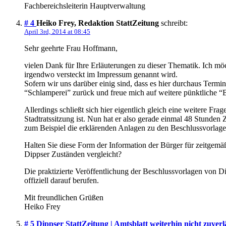
Fachbereichsleiterin Hauptverwaltung
# 4
Heiko Frey, Redaktion StattZeitung
schreibt:
April 3rd, 2014 at 08:45
Sehr geehrte Frau Hoffmann,
vielen Dank für Ihre Erläuterungen zu dieser Thematik. Ich mö
irgendwo versteckt im Impressum genannt wird.
Sofern wir uns darüber einig sind, dass es hier durchaus Ter
“Schlamperei” zurück und freue mich auf weitere pünktliche 
Allerdings schließt sich hier eigentlich gleich eine weitere Fr
Stadtratssitzung ist. Nun hat er also gerade einmal 48 Stunde
zum Beispiel die erklärenden Anlagen zu den Beschlussvorlagen,
Halten Sie diese Form der Information der Bürger für zeitgem
Dippser Zuständen vergleicht?
Die praktizierte Veröffentlichung der Beschlussvorlagen von Dip
offiziell darauf berufen.
Mit freundlichen Grüßen
Heiko Frey
# 5
Dippser StattZeitung | Amtsblatt weiterhin nicht zuverl